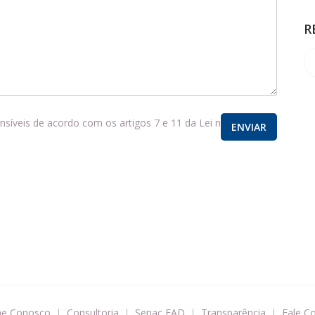
R
íveis de acordo com os artigos 7 e 11 da Lei n°
he Conosco
Consultoria
Senac EAD
Transparência
Fale C