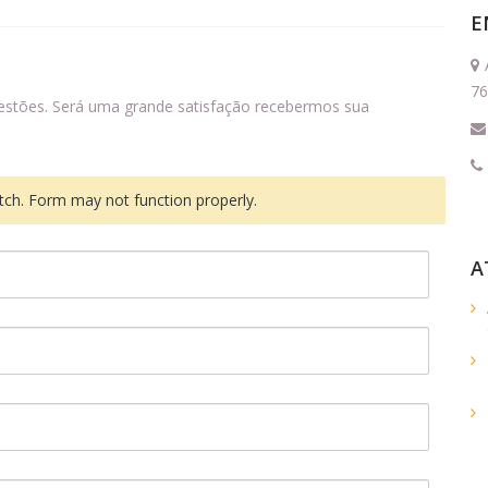
E
76
gestões. Será uma grande satisfação recebermos sua
ch. Form may not function properly.
A