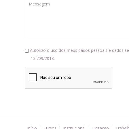
Mensagem
consentimento_lgpd
Autorizo o uso dos meus dados pessoais e dados sens
13.709/2018.
recaptcha
Início
Cursos
Institucional
Licitação
Trabal