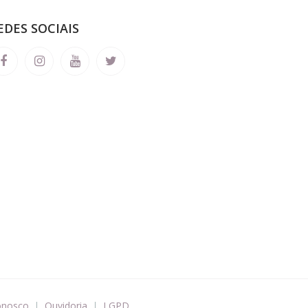
EDES SOCIAIS
onosco
Ouvidoria
LGPD