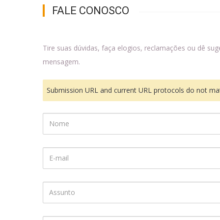
FALE CONOSCO
Tire suas dúvidas, faça elogios, reclamações ou dê su
mensagem.
Submission URL and current URL protocols do not mat
Nome
E-
mail
Assunto